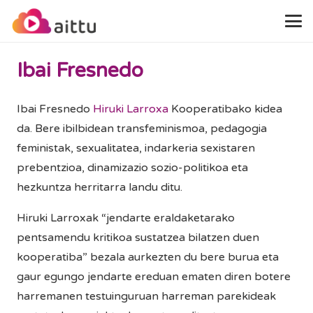
Ibai Fresnedo
Ibai Fresnedo
Hiruki Larroxa
Kooperatibako kidea
da. Bere ibilbidean transfeminismoa, pedagogia
feministak, sexualitatea, indarkeria sexistaren
prebentzioa, dinamizazio sozio-politikoa eta
hezkuntza herritarra landu ditu.
Hiruki Larroxak “jendarte eraldaketarako
pentsamendu kritikoa sustatzea bilatzen duen
kooperatiba” bezala aurkezten du bere burua eta
gaur egungo jendarte ereduan ematen diren botere
harremanen testuinguruan harreman parekideak