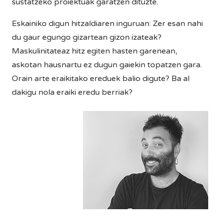
sustatzeko proiektuak garatzen dituzte.
Eskainiko digun hitzaldiaren inguruan: Zer esan nahi
du gaur egungo gizartean gizon izateak?
Maskulinitateaz hitz egiten hasten garenean,
askotan hausnartu ez dugun gaiekin topatzen gara.
Orain arte eraikitako ereduek balio digute? Ba al
dakigu nola eraiki eredu berriak?