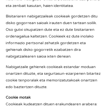
eta zenbait kasutan, haien identitatea.
Bisitariaren nabigatzaileak cookieak gordetzen ditu
disko gogorrean saioak irauten duen tartean soilik.
Oso gutxi okupatzen dute eta ez dute bisitariaren
ordenagailua kaltetzen. Cookieek ez dute inolako
informazio pertsonal zehatzik gordetzen eta
gehienak disko gogorretik ezabatzen dira
nabigatzailearen saioa ixten denean.
Nabigatzaile gehienek cookieak estandar moduan
onartzen dituzte, eta segurtasun-ezarpenen bitartez
cookie tenporalak eta memorizatutakoak onartzen
edo baztertzen dituzte.
Cookie motak
Cookieak kudeatzen dituen erakundearen arabera: