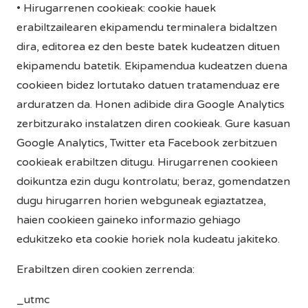
• Hirugarrenen cookieak: cookie hauek
erabiltzailearen ekipamendu terminalera bidaltzen
dira, editorea ez den beste batek kudeatzen dituen
ekipamendu batetik. Ekipamendua kudeatzen duena
cookieen bidez lortutako datuen tratamenduaz ere
arduratzen da. Honen adibide dira Google Analytics
zerbitzurako instalatzen diren cookieak. Gure kasuan
Google Analytics, Twitter eta Facebook zerbitzuen
cookieak erabiltzen ditugu. Hirugarrenen cookieen
doikuntza ezin dugu kontrolatu; beraz, gomendatzen
dugu hirugarren horien webguneak egiaztatzea,
haien cookieen gaineko informazio gehiago
edukitzeko eta cookie horiek nola kudeatu jakiteko.
Erabiltzen diren cookien zerrenda:
_utmc