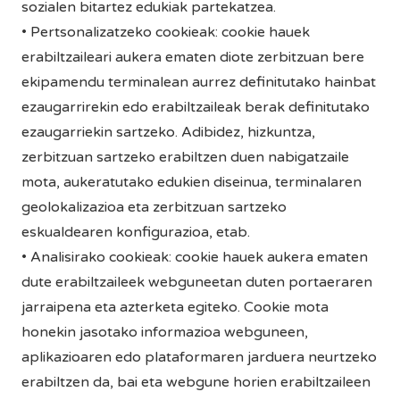
sozialen bitartez edukiak partekatzea.
• Pertsonalizatzeko cookieak: cookie hauek
erabiltzaileari aukera ematen diote zerbitzuan bere
ekipamendu terminalean aurrez definitutako hainbat
ezaugarrirekin edo erabiltzaileak berak definitutako
ezaugarriekin sartzeko. Adibidez, hizkuntza,
zerbitzuan sartzeko erabiltzen duen nabigatzaile
mota, aukeratutako edukien diseinua, terminalaren
geolokalizazioa eta zerbitzuan sartzeko
eskualdearen konfigurazioa, etab.
• Analisirako cookieak: cookie hauek aukera ematen
dute erabiltzaileek webguneetan duten portaeraren
jarraipena eta azterketa egiteko. Cookie mota
honekin jasotako informazioa webguneen,
aplikazioaren edo plataformaren jarduera neurtzeko
erabiltzen da, bai eta webgune horien erabiltzaileen