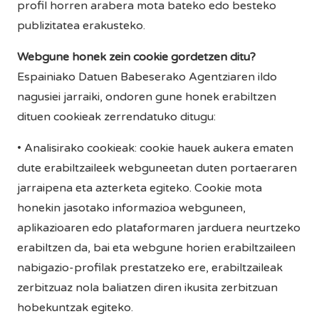
profil horren arabera mota bateko edo besteko
publizitatea erakusteko.
Webgune honek zein cookie gordetzen ditu?
Espainiako Datuen Babeserako Agentziaren ildo
nagusiei jarraiki, ondoren gune honek erabiltzen
dituen cookieak zerrendatuko ditugu:
• Analisirako cookieak: cookie hauek aukera ematen
dute erabiltzaileek webguneetan duten portaeraren
jarraipena eta azterketa egiteko. Cookie mota
honekin jasotako informazioa webguneen,
aplikazioaren edo plataformaren jarduera neurtzeko
erabiltzen da, bai eta webgune horien erabiltzaileen
nabigazio-profilak prestatzeko ere, erabiltzaileak
zerbitzuaz nola baliatzen diren ikusita zerbitzuan
hobekuntzak egiteko.