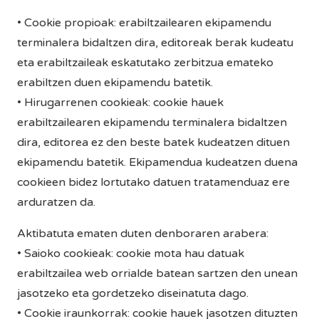
• Cookie propioak: erabiltzailearen ekipamendu
terminalera bidaltzen dira, editoreak berak kudeatu
eta erabiltzaileak eskatutako zerbitzua emateko
erabiltzen duen ekipamendu batetik.
• Hirugarrenen cookieak: cookie hauek
erabiltzailearen ekipamendu terminalera bidaltzen
dira, editorea ez den beste batek kudeatzen dituen
ekipamendu batetik. Ekipamendua kudeatzen duena
cookieen bidez lortutako datuen tratamenduaz ere
arduratzen da.
Aktibatuta ematen duten denboraren arabera:
• Saioko cookieak: cookie mota hau datuak
erabiltzailea web orrialde batean sartzen den unean
jasotzeko eta gordetzeko diseinatuta dago.
• Cookie iraunkorrak: cookie hauek jasotzen dituzten