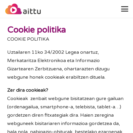
Cookie politika
COOKIE POLITIKA
Uztailaren 11ko 34/2002 Legea onartuz,
Merkataritza Elektronikoa eta Informazio
Gizartearen Zerbitzuena, ohartarazten dizugu
webgune honek cookieak erabiltzen dituela.
Zer dira cookieak?
Cookieak zenbait webgune bisitatzean gure gailuan
(ordenagailua, smartphone-a, telebista, tablet-a…)
gordetzen diren fitxategiak dira. Haien zeregina
webguneek bisitariaren informazioa gordetzea da,
hala nola nabigazio-ohiturak, bestelako ezarpenak,