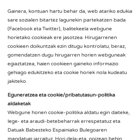
Gainera, kontuan hartu behar da, web atariko edukia
sare sozialen bitartez lagunekin partekatzen bada
(Facebook eta Twitter), balitekeela webgune
horietako cookieak ere jasotzea. Hirugarrenen
cookieen doikuntzak ezin ditugu kontrolatu; beraz,
gomendatzen dugu hirugarren horien webguneak
egiaztatzea, haien cookieen gaineko informazio
gehiago edukitzeko eta cookie horiek nola kudeatu
jakiteko.
Eguneratzea eta cookie/pribatutasun-politika
aldaketak
Webgune honen cookie-politika aldatu egin daiteke,
lege- eta araudi-betebeharrak errespetatuz eta
Datuak Babesteko Espainiako Bulegoaren
mandatuei jarraituz. Hori dela-eta, noizean behin