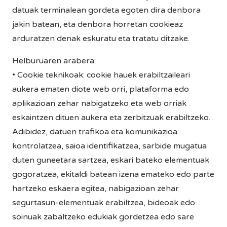
datuak terminalean gordeta egoten dira denbora
jakin batean, eta denbora horretan cookieaz
arduratzen denak eskuratu eta tratatu ditzake.
Helburuaren arabera:
• Cookie teknikoak: cookie hauek erabiltzaileari
aukera ematen diote web orri, plataforma edo
aplikazioan zehar nabigatzeko eta web orriak
eskaintzen dituen aukera eta zerbitzuak erabiltzeko.
Adibidez, datuen trafikoa eta komunikazioa
kontrolatzea, saioa identifikatzea, sarbide mugatua
duten guneetara sartzea, eskari bateko elementuak
gogoratzea, ekitaldi batean izena emateko edo parte
hartzeko eskaera egitea, nabigazioan zehar
segurtasun-elementuak erabiltzea, bideoak edo
soinuak zabaltzeko edukiak gordetzea edo sare