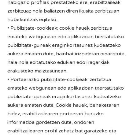
nabigazio profilak prestatzeko ere, erabiltzaileak
zerbitzuaz nola baliatzen diren ikusita zerbitzuan
hobekuntzak egiteko.
• Publizitate-cookieak: cookie hauek zerbitzua
emateko webgunean edo aplikazioan txertatutako
publizitate-guneak eraginkortasunez kudeatzeko
aukera ematen dute, hainbat irizpidetan oinarrituta,
hala nola editatutako edukian edo iragarkiak
erakusteko maiztasunean.
• Portaerazko publizitate-cookieak: zerbitzua
emateko webgunean edo aplikazioan txertatutako
publizitate-guneak eraginkortasunez kudeatzeko
aukera ematen dute. Cookie hauek, behaketaren
bidez, erabiltzailearen portaerari buruzko
informazioa gordetzen dute, ondoren
erabiltzailearen profil zehatz bat garatzeko eta