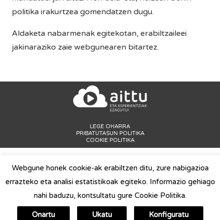
politika irakurtzea gomendatzen dugu.
Aldaketa nabarmenak egitekotan, erabiltzaileei
jakinaraziko zaie webgunearen bitartez.
LEGE OHARRA
PRIBATUTASUN POLITIKA
COOKIE POLITIKA
Webgune honek cookie-ak erabiltzen ditu, zure nabigazioa
errazteko eta analisi estatistikoak egiteko. Informazio gehiago
nahi baduzu, kontsultatu
gure Cookie Politika
.
Onartu
Ukatu
Konfiguratu