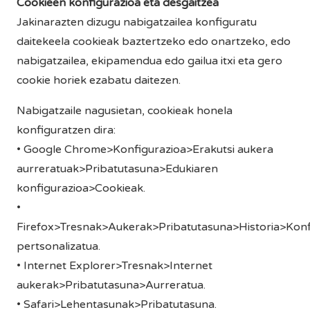
Cookieen konfigurazioa eta desgaitzea
Jakinarazten dizugu nabigatzailea konfiguratu
daitekeela cookieak baztertzeko edo onartzeko, edo
nabigatzailea, ekipamendua edo gailua itxi eta gero
cookie horiek ezabatu daitezen.
Nabigatzaile nagusietan, cookieak honela
konfiguratzen dira:
• Google Chrome>Konfigurazioa>Erakutsi aukera
aurreratuak>Pribatutasuna>Edukiaren
konfigurazioa>Cookieak.
•
Firefox>Tresnak>Aukerak>Pribatutasuna>Historia>Konf
pertsonalizatua.
• Internet Explorer>Tresnak>Internet
aukerak>Pribatutasuna>Aurreratua.
• Safari>Lehentasunak>Pribatutasuna.