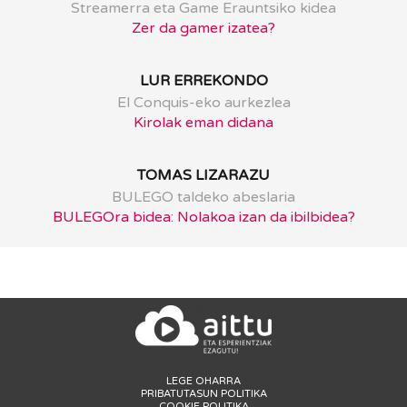
Streamerra eta Game Erauntsiko kidea
Zer da gamer izatea?
LUR ERREKONDO
El Conquis-eko aurkezlea
Kirolak eman didana
TOMAS LIZARAZU
BULEGO taldeko abeslaria
BULEGOra bidea: Nolakoa izan da ibilbidea?
LEGE OHARRA
PRIBATUTASUN POLITIKA
COOKIE POLITIKA