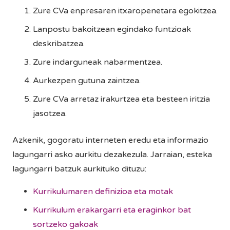
Zure CVa enpresaren itxaropenetara egokitzea.
Lanpostu bakoitzean egindako funtzioak
deskribatzea.
Zure indarguneak nabarmentzea.
Aurkezpen gutuna zaintzea.
Zure CVa arretaz irakurtzea eta besteen iritzia
jasotzea.
Azkenik, gogoratu interneten eredu eta informazio
lagungarri asko aurkitu dezakezula. Jarraian, esteka
lagungarri batzuk aurkituko dituzu:
Kurrikulumaren definizioa eta motak
Kurrikulum erakargarri eta eraginkor bat
sortzeko gakoak