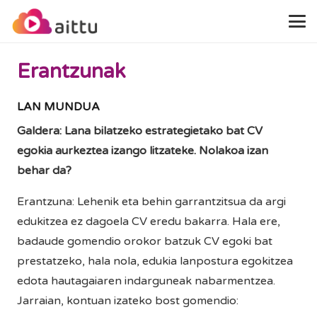
Erantzunak
LAN MUNDUA
Galdera: Lana bilatzeko estrategietako bat CV
egokia aurkeztea izango litzateke. Nolakoa izan
behar da?
Erantzuna: Lehenik eta behin garrantzitsua da argi
edukitzea ez dagoela CV eredu bakarra. Hala ere,
badaude gomendio orokor batzuk CV egoki bat
prestatzeko, hala nola, edukia lanpostura egokitzea
edota hautagaiaren indarguneak nabarmentzea.
Jarraian, kontuan izateko bost gomendio: